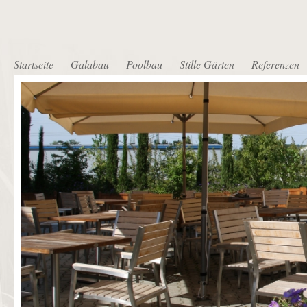
Startseite
Galabau
Poolbau
Stille Gärten
Referenzen